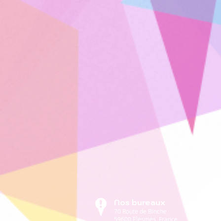
Nos bureaux
70 Route de Binche
59600 Elesmes, France