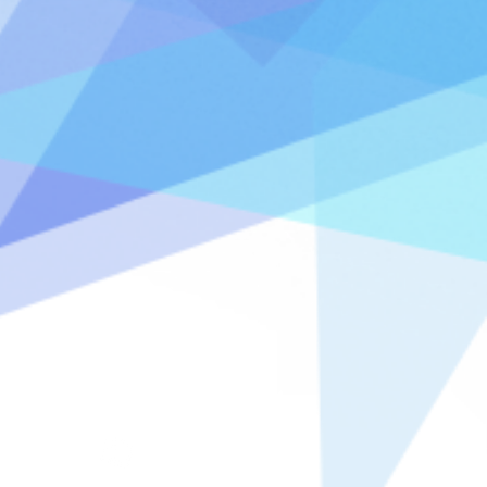
© 2023 par
Consulting
& co.
9@gmail.com
Créé avec
Wix.com