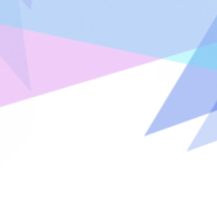
Nos coordonnées
Contact
T : 07 49 81 88 12
camillenoel.pro.5