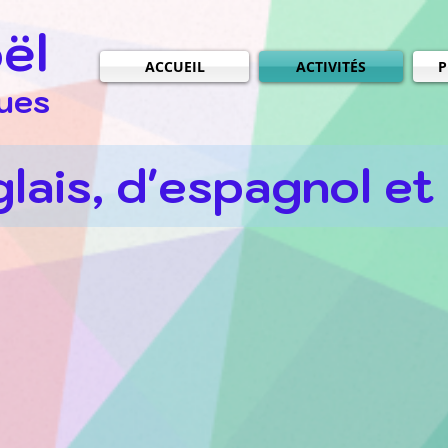
ël
ACCUEIL
ACTIVITÉS
P
ues
lais, d'espagnol et