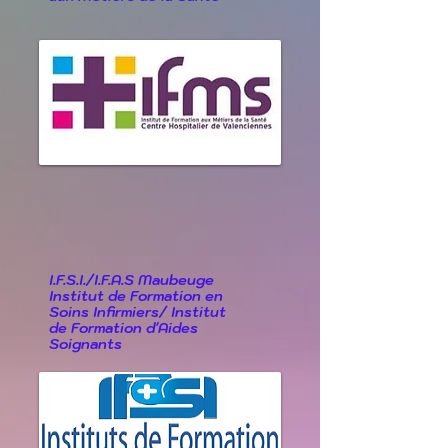
I.F.S.I./I.F.A.S Maubeuge
Institut de Formation en
Soins Infirmiers/ Institut
de Formation d'Aides
Soignants