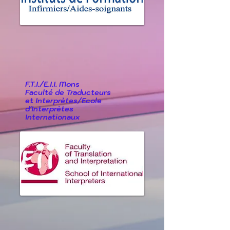
F.T.I./E.I.I. Mons
Faculté de Traducteurs
et Interprètes/Ecole
d'Interprètes
Internationaux