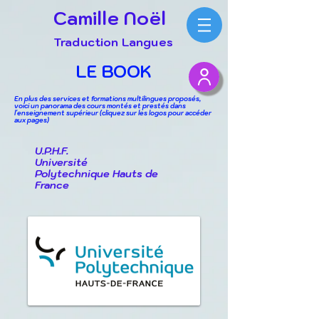
Camille Noël
Traduction Langues
LE BOOK
En plus des services et formations multilingues proposés,
voici un panorama des cours montés et prestés dans
l'enseignement supérieur (cliquez sur les logos pour accéder
aux pages)
U.P.H.F.
Université
Polytechnique Hauts de
France